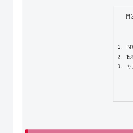
目
固
投
カ