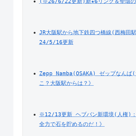
(※26/6/22更新)新★6リング＆
JR大阪駅から地下鉄四つ橋線(西梅田
24/5/16更新
Zepp Namba(OSAKA) ゼップ
こ？大阪駅からは？》
※12/13更新 ヘブバン新環境(人権
全力で石を貯めるのだ！》