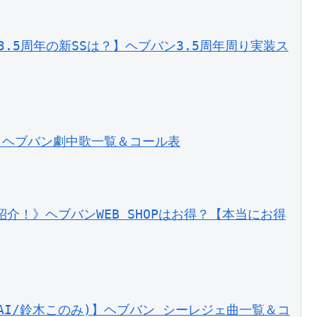
？3.5周年の新SSは？】ヘブバン3.5周年周り実装ス
ぎ】ヘブバン劇中歌一覧＆コール表
紹介！》ヘブバンWEB SHOPはお得？【本当にお得
nd(XAI/鈴木このみ)】ヘブバン シーレジェ曲一覧＆コ