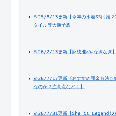
※25/8/13更新【今年の水着SSは誰
タイル等大胆予想
※26/2/13更新【麻枝准×やなぎな
※26/7/17更新《おすすめ課金方法も
なのか？注意点なども】
※26/7/31更新【She is Lege