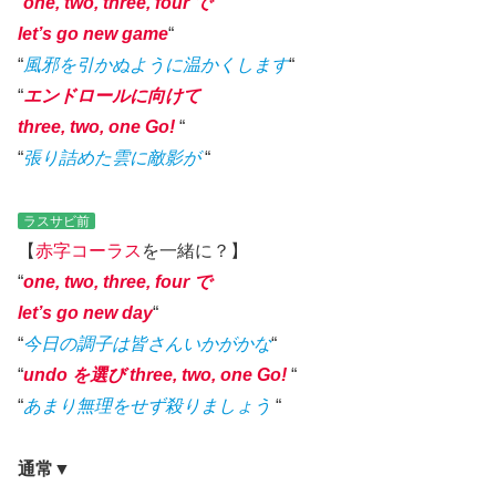
“
one, two, three, four で
let’s go new game
“
“
風邪を引かぬように温かくします
“
“
エンドロールに向けて
three, two, one Go!
“
“
張り詰めた雲に敵影が
“
ラスサビ前
【
赤字
コーラス
を一緒に？】
“
one, two, three, four で
let’s go new
day
“
“
今日の調子は皆さんいかがかな
“
“
undo を選び three, two, one Go!
“
“
あまり無理をせず殺りましょう
“
通常▼