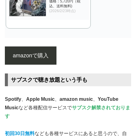
価格：5,720円（税
込、送料無料)
(2026/2/23時点)
amazonで購入
サブスクで聴き放題という手も
Spotify
、
Apple Music
、
amazon music
、
YouTube
Music
など各種配信サービスで
サブスク解禁されておりま
す
初回30日無料
なども各種サービスにあると思うので、自