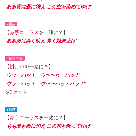
“
ああ青は蒼に消え この空を染めてゆけ
“
2番前
【
赤字
コーラス
を一緒に？】
“
ああ海は高く吠え 青く飛沫上げ
“
2番後間奏
【
掛け声
を一緒に？】
“
ウッ・ハッ！ ウ〜〜ゥ・ハッ！
“
“
ウッ・ハッ！ ウ〜〜ハッ・
ハッ
！
“
を
2セット
3番前
【
赤字
コーラス
を一緒に？】
“
ああ愛も藍に消え この花も散ってゆけ
“