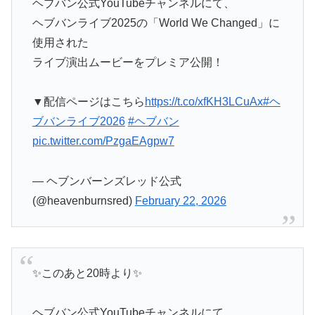
ヘブバン公式YouTubeチャンネルにて、
ヘブバンライブ2025の「World We Changed」に
使用された
ライブ演出ムービーをプレミア公開！
▼配信ページはこちら
https://t.co/xfKH3LCuAx
#ヘ
ブバンライブ2026
#ヘブバン
pic.twitter.com/PzgaEAgpw7
— ヘブンバーンズレッド公式
(@heavenburnsred)
February 22, 2026
✨️このあと20時より✨️
ヘブバン公式YouTubeチャンネルにて、