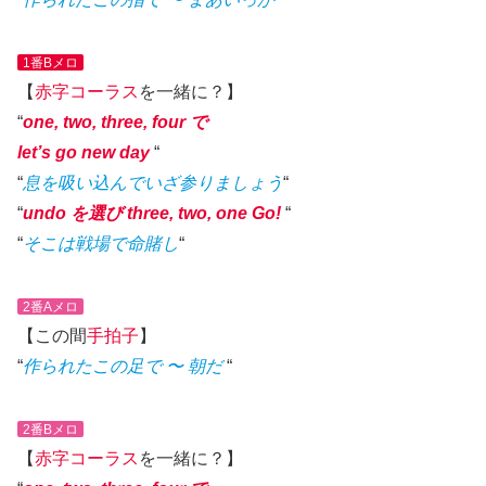
1番Bメロ
【
赤字
コーラス
を一緒に？】
“
one, two, three, four で
let’s go new day
“
“
息を吸い込んでいざ参りましょう
“
“
undo を選び three, two, one Go!
“
“
そこは戦場で命賭し
“
2番Aメロ
【この間
手拍子
】
“
作られたこの足で 〜 朝だ
“
2番Bメロ
【
赤字
コーラス
を一緒に？】