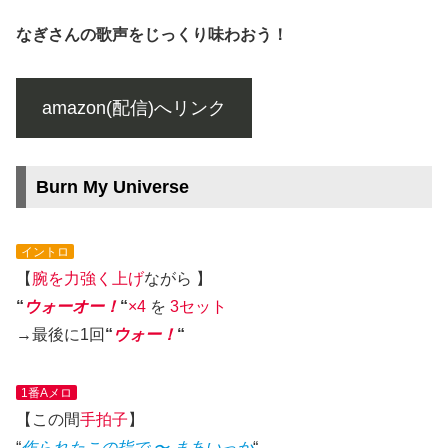
なぎさんの歌声をじっくり味わおう！
amazon(配信)へリンク
Burn My Universe
イントロ
【
腕を力強く上げ
ながら 】
“
ウォーオー！
“
×4
を
3セット
→最後に1回
“
ウォー！
“
1番Aメロ
【この間
手拍子
】
“
作られたこの指で 〜 まあいっか
“