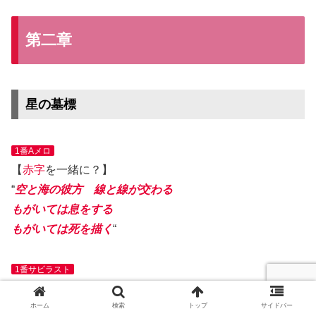
第二章
星の墓標
1番Aメロ
【
赤字
を一緒に？】
“
空と海の彼方 線と線が交わる
もがいては息をする
もがいては死を描く
“
1番サビラスト
【
赤字
コーラス
を一緒に？】
ホーム
検索
トップ
サイドバー
“
〜 祈った
“