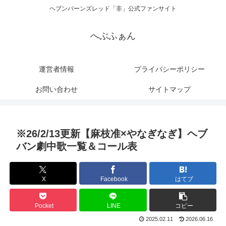
ヘブンバーンズレッド「非」公式ファンサイト
へぶふぁん
運営者情報
プライバシーポリシー
お問い合わせ
サイトマップ
※26/2/13更新【麻枝准×やなぎなぎ】ヘブ
バン劇中歌一覧＆コール表
X
Facebook
はてブ
Pocket
LINE
コピー
2025.02.11
2026.06.16