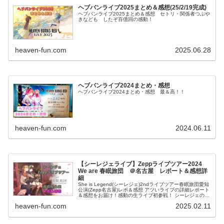
ヘブバンライブ2025まとめ＆感想(25/2/19完成)
ヘブバンライブ2025まとめ＆感想 セトリ・関係者つぶや
きなども したぞ百億回の感動！
heaven-fun.com
2025.06.28
ヘブバンライブ2024まとめ・感想
ヘブバンライブ2024まとめ・感想 最＆高！！
heaven-fun.com
2024.06.11
【シーレジェライブ】Zeppライブツアー2024
We are 春眠旅団 ＠名古屋 レポート＆感想詳
細
She is Legend(シーレジェ)2ndライブツアー春眠旅団愛知
公演(Zepp名古屋)レポ＆感想 アツいライブの詳細レポート
＆感想をお届け！感動の生ライブ初参戦！ シーレジェの旅
はまだまだこれから！
heaven-fun.com
2025.02.11