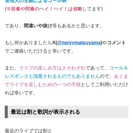
管理人の主観によるコール表
(
※前奏や間奏のヘイ！ヘイ！は省略
してます)
であり、
間違いや抜け
等もあるかと思います。
もし何かありましたら
X(
@nervymatsuyama
)
や
コメント
でご連絡いただけると幸いです。
また、
ライブの楽しみ方は人それぞれ
であって、
コール＆
レスポンスも強要されるものでもありません
ので、
あくま
でライブを楽しむための一つの手段
としてご利用いただけ
れば幸いです。
最近は割と歌詞が表示される
最近のライブでは割と