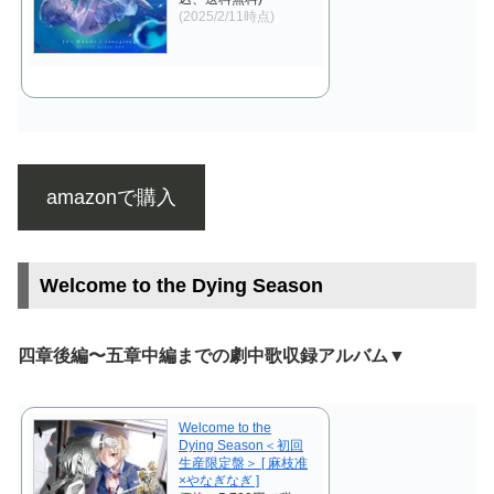
(2025/2/11時点)
amazonで購入
Welcome to the Dying Season
四章後編〜五章中編までの劇中歌収録アルバム▼
Welcome to the
Dying Season＜初回
生産限定盤＞ [ 麻枝准
×やなぎなぎ ]