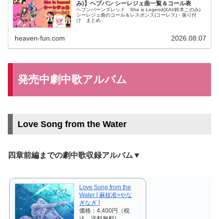
み)】ヘブバン シーレジェ曲一覧＆コール表
ヘブンバーンズレッド She is Legend(XAI/鈴木このみ)
シーレジェ曲のコール＆レスポンス(コーレス)・振り付
け まとめ
heaven-fun.com
2026.08.07
発売中劇中歌アルバム
Love Song from the Water
四章前編までの劇中歌収録アルバム▼
Love Song from the
Water [ 麻枝准×やな
ぎなぎ ]
価格：4,400円（税
込、送料無料)