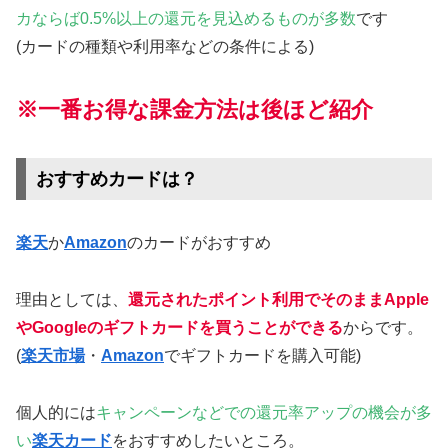
カならば0.5%以上の還元を見込めるものが多数
です
(カードの種類や利用率などの条件による)
※一番お得な課金方法は後ほど紹介
おすすめカードは？
楽天
か
Amazon
のカードがおすすめ
理由としては、
還元されたポイント利用でそのまま
Apple
やGoogle
のギフトカードを買うことができる
からです。
(
楽天市場
・
Amazon
でギフトカードを購入可能)
個人的には
キャンペーンなどでの還元率アップの機会が多
い
楽天カード
をおすすめしたいところ。