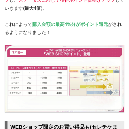
プ
し、
ステータスに応じて獲得ポイント倍率がアップ
して
いきます(
最大4倍
)。
これによって
購入金額
の
最高4%分
がポイント還元
がされ
るようになりました！
WEBショップ限定のお買い得品も(セレチケま