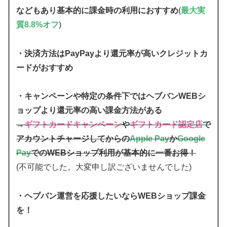
などもあり基本的に課金時の利用におすすめ
(
最大実
質8.8%オフ
)
・決済方法はPayPayより還元率が高いクレジットカ
ードがおすすめ
・キャンペーンや特定の条件下ではヘブバンWEBシ
ョップより還元率の高い課金方法がある
→
ギフトカードキャンペーン
や
ギフトカード認定店
で
アカウントチャージしてからの
Apple Pay
か
Google
Pay
でのWEBショップ利用が基本的に一番お得！
(不可能でした。大変申し訳ございませんでした)
・ヘブバン運営を応援したいならWEBショップ課金
を！