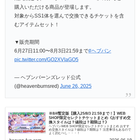
購入いただける商品が登場します。
対象からSS1体を選んで交換できるチケットを含
むアイテムセット！
▼販売期間
6月27日11:00〜8月3日21:59まで
#ヘブバン
pic.twitter.com/GO2XVIaGO5
— ヘブンバーンズレッド公式
(@heavenburnsred)
June 26, 2025
※8/4暫定版【購入25/8/3 21:59まで！】WEB
SHOP限定セレクトチケットまとめ《おすすめ交
換スタイルは？値段は？期限は？》
ヘブバンWEB SHOP限定セレクトチケットまとめ おすす
め交換スタイルは？値段は？期限は？ 注意事項もあるので
よく読むべし・・・！
heaven-fun.com
2026.06.19