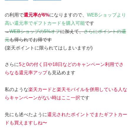
の利用で
還元率が6%
になりますので、
WEBショップより
高い還元率でギフトカードを購入可能
です
→
WEBショップの5%オフ
に加えて、
さらにポイントの還
元
も得られてお得です
(楽天ポイントに限られてはしまいますが)
さらに
5と0の付く日や18日などのキャンペーン利用でさ
らなる還元率アップ
も見込めます
私のような
楽天カードと楽天モバイルを併用している人な
らキャンペーンがない時はここ一択
です
先にも述べたように
還元されたポイントでまたギフトカー
ドも買えますしね〜