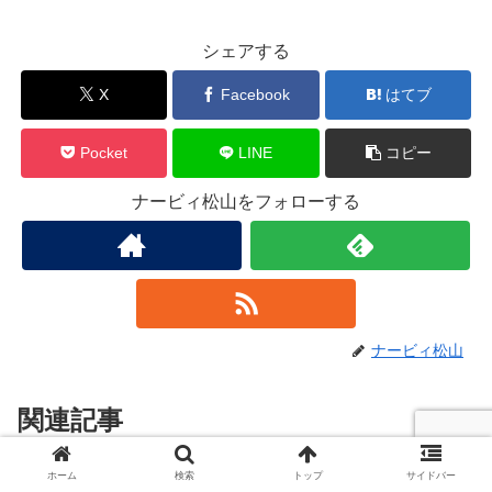
シェアする
X
Facebook
はてブ
Pocket
LINE
コピー
ナービィ松山をフォローする
ナービィ松山
関連記事
ホーム
検索
トップ
サイドバー
※8/4暫定版【購入25/8/3 21:59ま