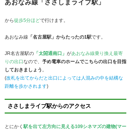
あおなみ線「ささしまライブ駅」
から
徒歩5分ほど
で行けます。
あおなみ線
「名古屋駅」からたったの1駅
です。
JR名古屋駅の
「太閤通南口」
が
あおなみ線乗り換え最寄
りの出口
なので、
予め電車のホームでこちらの出口を目指
しておきましょう
。
(
改札を出てからだと出口によっては人混みの中を結構な
距離を歩かされます
)
ささしまライブ駅からのアクセス
とにかく
駅を出て左方向に見える109シネマズの建物(マー