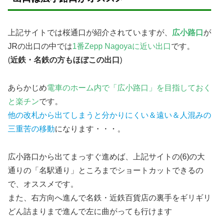
上記サイトでは桜通口が紹介されていますが、
広小路口
が
JRの出口の中では
1番Zepp Nagoyaに近い出口
です。
(
近鉄・名鉄の方もほぼこの出口
)
あらかじめ
電車のホーム内で「広小路口」を目指しておく
と楽チン
です。
他の改札から出てしまうと分かりにくい＆遠い＆人混みの
三重苦の移動
になります・・・。
広小路口から出てまっすぐ進めば、上記サイトの(6)の大
通りの「名駅通り」ところまでショートカットできるの
で、オススメです。
また、右方向へ進んで名鉄・近鉄百貨店の裏手をギリギリ
どん詰まりまで進んで左に曲がっても行けます