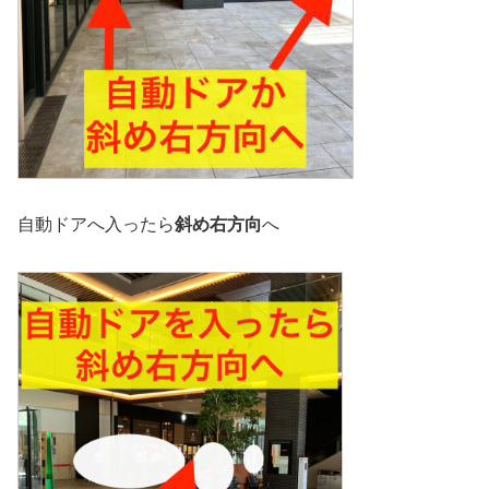
自動ドアへ入ったら
斜め右方向
へ