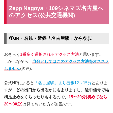
Zepp Nagoya・109シネマズ名古屋へ
のアクセス(公共交通機関)
①JR・名鉄・近鉄「名古屋駅」から徒歩
おそらく
1番多く選択されるアクセス方法
と思います。
しかしながら、
自分としてはこのアクセス方法をオススメ
しません
(後述)。
公式HPによると
「名古屋駅」より徒歩12～15分
とありま
すが、
どの出口から出るかにもよりますし、途中信号で結
構足止めをくらったりもする
ので、
15〜20分(初めてなら
20〜30分)
は見ておいた方が無難です。