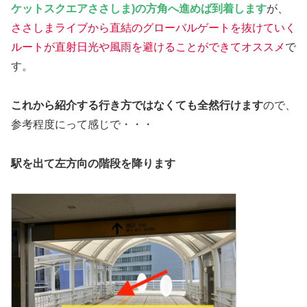
ケットスクエアささしま)の方角へ進めば到着し
ます
が、
ささしまライブから直結のグローバルゲートを抜けていく
ルートが直射日光や風雨を避けることができてオススメ
で
す。
これから紹介する行き方ではなくても全然行けます
ので、
参考程度にって感じで・・・
駅を出て左方向の階段を降ります