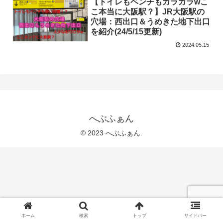
【トイレもベンチもガラガラwこ
こ本当に大阪駅？】JR大阪駅の
穴場：西出口＆うめきた地下出口
を紹介(24/5/15更新)
2024.05.15
へぶふぁん
© 2023 へぶふぁん.
ホーム
検索
トップ
サイドバー